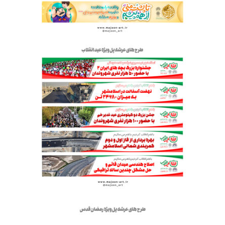
عرشه پل | ولادت حضرت امیرالمومنین (ع)
عرشه پل | عید انقلاب