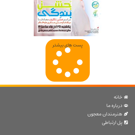
جشن تکلیف
پست های بیشتر
نه
باره ما
نرمندان معجون
 ارتباطی