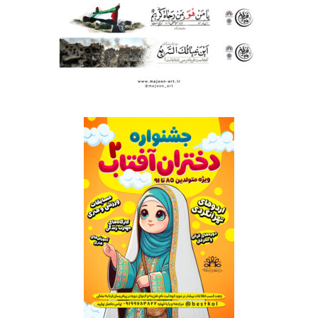
عرشه پل | رمضان قدس
پوستر دختران آفتاب