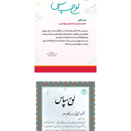
لوح تقدیر | تواشیح