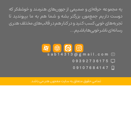
مجموعه حرفه‌ای و صمیمی از جوون‌های هنرمند و خوشفکر که
ت داریم جمع‌مون بزرگتر بشه و شما هم به ما بپیوندید تا
ه‌های خوبی کسب کنید و در کنار هم در قالب‌های مختلف هنری
ه‌ای ناشر خوبی‌ها باشیم …
sab14313@gmail.com
09392736175
09107684147
تمامی حقوق متعلق به سایت معجون هنر می باشد.