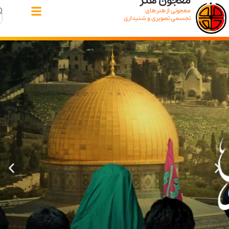
معجون هنر
معجونی از هنر های
تجسمی تصویری و شنیداری