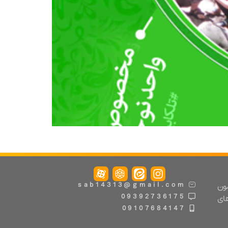
مون
sab14313@gmail.com
09392736175
های
09107684147