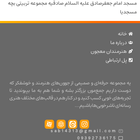
مام جعفرصادق علیه السلام صادقیه مجموعه تربیتی بچه
ا
نه
باره ما
نرمندان معجون
 ارتباطی
مجموعه حرفه‌ای و صمیمی از جوون‌های هنرمند و خوشفکر که
ت داریم جمع‌مون بزرگتر بشه و شما هم به ما بپیوندید تا
ه‌های خوبی کسب کنید و در کنار هم در قالب‌های مختلف هنری
ه‌ای ناشر خوبی‌ها باشیم …
sab14313@gmail.com
09392736175