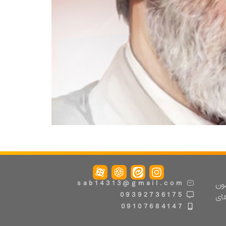
مون
sab14313@gmail.com
09392736175
های
09107684147