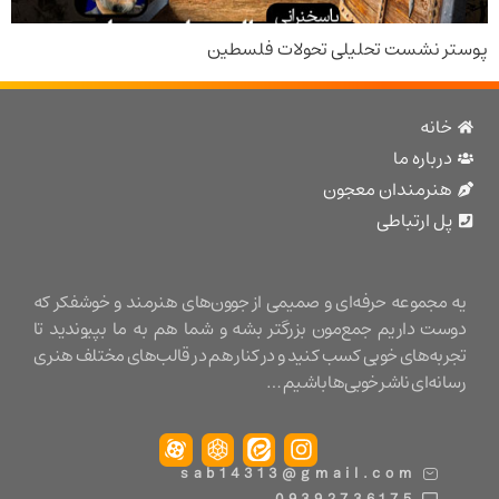
 نشست تحلیلی تحولات فلسطین
نه
باره ما
نرمندان معجون
 ارتباطی
مجموعه حرفه‌ای و صمیمی از جوون‌های هنرمند و خوشفکر که
ت داریم جمع‌مون بزرگتر بشه و شما هم به ما بپیوندید تا
ه‌های خوبی کسب کنید و در کنار هم در قالب‌های مختلف هنری
ه‌ای ناشر خوبی‌ها باشیم …
sab14313@gmail.com