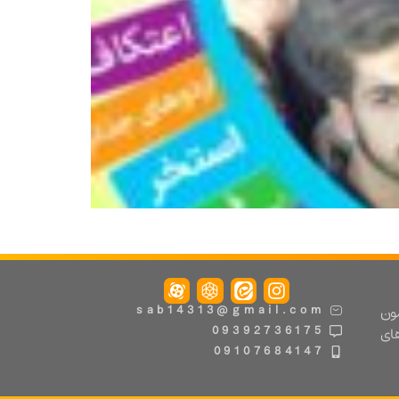
مون
sab14313@gmail.com
09392736175
های
09107684147