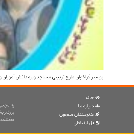
پوستر فراخوان طرح تربیتی مساجد ویژه دانش آموزان و 
خانه
یه مجمو
درباره ما
بزرگتر ب
هنرمندان معجون
مختلف هن
پل ارتباطی