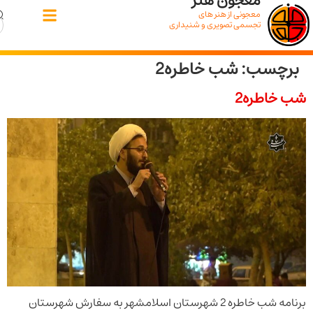
معجون هنر
معجونی از هنر های
تجسمی تصویری و شنیداری
سب:
شب خاطره2
اطره2
برنامه شب خاطره 2 شهرستان اسلامشهر به سفارش شهرستان