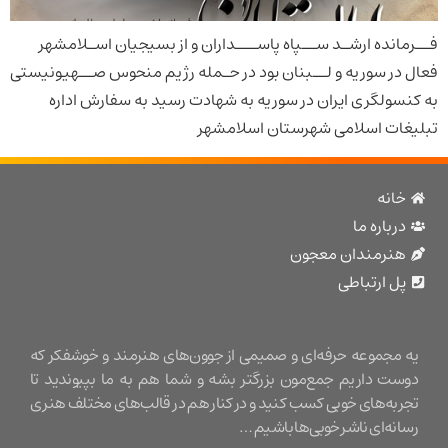
نده ارشـد ســپاه پاســـداران و از بسیجیان اسـلامشهر
ر سوریه و لــبنان بود در حـمله رژیم منحوس صــهیونیستی
ولگری ایران در سوریه به شهادت رسید به سفارش اداره
ت اسلامی شهرستان اسلامشهر
نه
باره ما
نرمندان معجون
 ارتباطی
مجموعه حرفه‌ای و صمیمی از جوون‌های هنرمند و خوشفکر که
ت داریم جمع‌مون بزرگتر بشه و شما هم به ما بپیوندید تا
ه‌های خوبی کسب کنید و در کنار هم در قالب‌های مختلف هنری
ه‌ای ناشر خوبی‌ها باشیم …