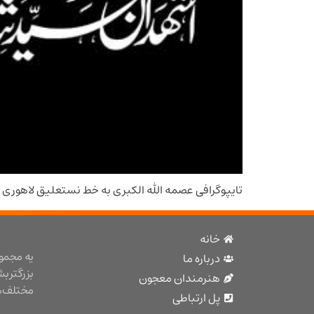
تایپوگرافی عصمه الله الکبری به خط نستعلیق لاهوری
خانه
یه مجمو
درباره ما
بزرگتر ب
هنرمندان معجون
مختلف هن
پل ارتباطی