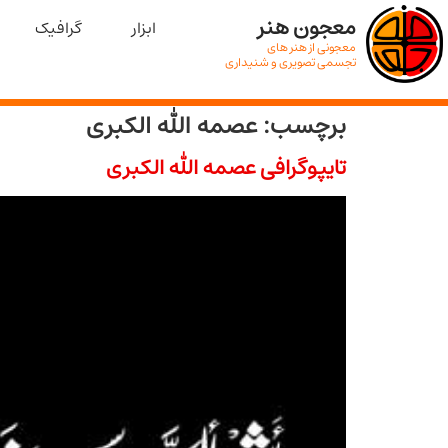
معجون هنر
ابزار
گرافیک
معجونی از هنر های
تجسمی تصویری و شنیداری
برچسب:
عصمه الله الکبری
تایپوگرافی عصمه الله الکبری