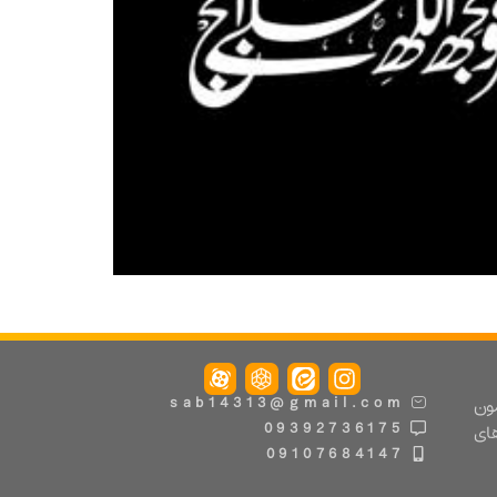
مون
sab14313@gmail.com
09392736175
های
09107684147