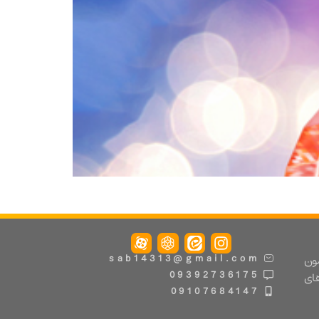
مون
sab14313@gmail.com
09392736175
های
09107684147