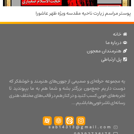
مراسم زیارت ناحیه مقدسه ویژه ظهر عاشورا
نه
باره ما
نرمندان معجون
 ارتباطی
مجموعه حرفه‌ای و صمیمی از جوون‌های هنرمند و خوشفکر که
ت داریم جمع‌مون بزرگتر بشه و شما هم به ما بپیوندید تا
ه‌های خوبی کسب کنید و در کنار هم در قالب‌های مختلف هنری
ه‌ای ناشر خوبی‌ها باشیم …
sab14313@gmail.com