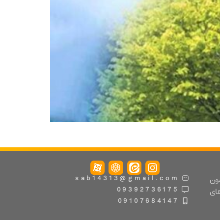
مون
sab14313@gmail.com
09392736175
های
09107684147