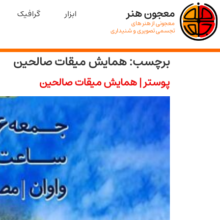
معجون هنر
ابزار
گرافیک
معجونی از هنر های
تجسمی تصویری و شنیداری
برچسب:
همایش میقات صالحین
پوستر | همایش میقات صالحین