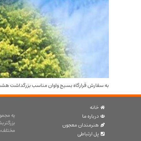
به سفارش قرارگاه بسیج واوان مناسب بزرگداشت ه
خانه
یه مجمو
درباره ما
بزرگتر ب
هنرمندان معجون
مختلف هن
پل ارتباطی