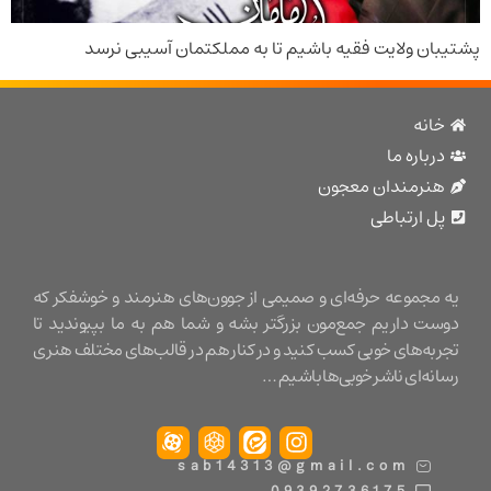
ن ولایت فقیه باشیم تا به مملکتمان آسیبی نرسد
نه
باره ما
نرمندان معجون
 ارتباطی
مجموعه حرفه‌ای و صمیمی از جوون‌های هنرمند و خوشفکر که
ت داریم جمع‌مون بزرگتر بشه و شما هم به ما بپیوندید تا
ه‌های خوبی کسب کنید و در کنار هم در قالب‌های مختلف هنری
ه‌ای ناشر خوبی‌ها باشیم …
sab14313@gmail.com