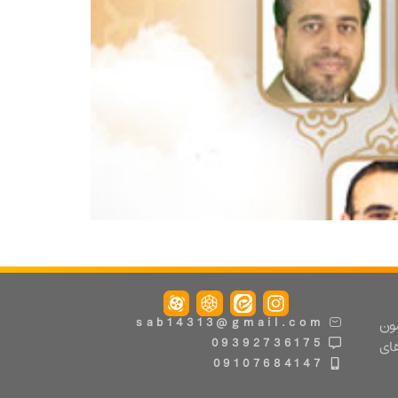
مون
sab14313@gmail.com
09392736175
های
09107684147