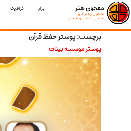
معجون هنر
ابزار
گرافیک
معجونی از هنر های
تجسمی تصویری و شنیداری
برچسب:
پوستر حفظ قرآن
پوستر موسسه بینات