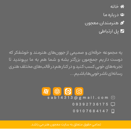
نه
باره ما
نرمندان معجون
 ارتباطی
مجموعه حرفه‌ای و صمیمی از جوون‌های هنرمند و خوشفکر که
ت داریم جمع‌مون بزرگتر بشه و شما هم به ما بپیوندید تا
ه‌های خوبی کسب کنید و در کنار هم در قالب‌های مختلف هنری
ه‌ای ناشر خوبی‌ها باشیم …
sab14313@gmail.com
09392736175
09107684147
تمامی حقوق متعلق به سایت معجون هنر می باشد.