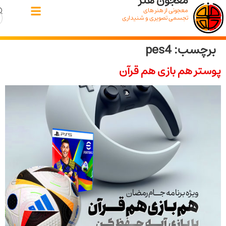
معجون هنر
معجونی از هنر های
تجسمی تصویری و شنیداری
سب:
pes4
 هم بازی هم قرآن