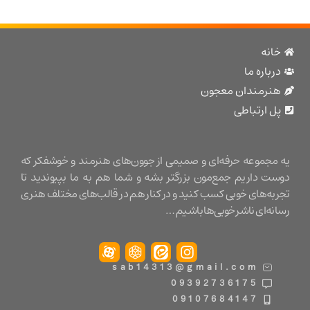
نه
باره ما
نرمندان معجون
 ارتباطی
مجموعه حرفه‌ای و صمیمی از جوون‌های هنرمند و خوشفکر که
ت داریم جمع‌مون بزرگتر بشه و شما هم به ما بپیوندید تا
ه‌های خوبی کسب کنید و در کنار هم در قالب‌های مختلف هنری
ه‌ای ناشر خوبی‌ها باشیم …
sab14313@gmail.com
09392736175
09107684147