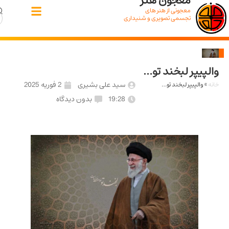
معجون هنر
معجونی از هنر های
تجسمی تصویری و شنیداری
یپر لبخند تو…
سید علی بشیری
2 فوریه 2025
والپیپر لبخند تو…
19:28
بدون دیدگاه