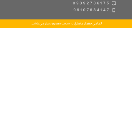
09392736175
09107684147
تمامی حقوق متعلق به سایت معجون هنر می باشد.