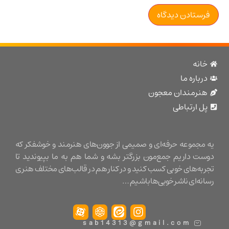
نه
باره ما
نرمندان معجون
 ارتباطی
مجموعه حرفه‌ای و صمیمی از جوون‌های هنرمند و خوشفکر که
ت داریم جمع‌مون بزرگتر بشه و شما هم به ما بپیوندید تا
ه‌های خوبی کسب کنید و در کنار هم در قالب‌های مختلف هنری
ه‌ای ناشر خوبی‌ها باشیم …
sab14313@gmail.com