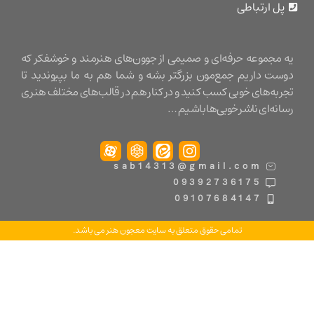
 ارتباطی
مجموعه حرفه‌ای و صمیمی از جوون‌های هنرمند و خوشفکر که
ت داریم جمع‌مون بزرگتر بشه و شما هم به ما بپیوندید تا
ه‌های خوبی کسب کنید و در کنار هم در قالب‌های مختلف هنری
ه‌ای ناشر خوبی‌ها باشیم …
sab14313@gmail.com
09392736175
09107684147
تمامی حقوق متعلق به سایت معجون هنر می باشد.