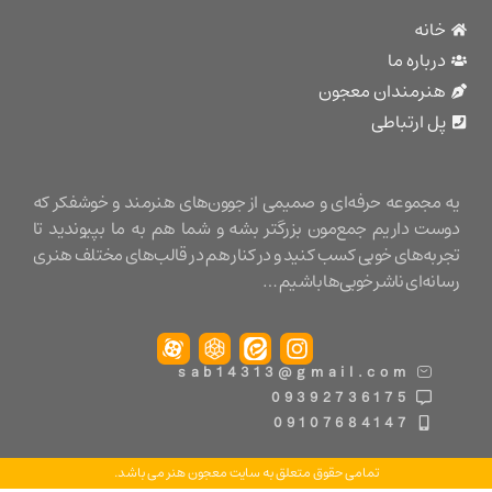
نه
باره ما
نرمندان معجون
 ارتباطی
مجموعه حرفه‌ای و صمیمی از جوون‌های هنرمند و خوشفکر که
ت داریم جمع‌مون بزرگتر بشه و شما هم به ما بپیوندید تا
ه‌های خوبی کسب کنید و در کنار هم در قالب‌های مختلف هنری
ه‌ای ناشر خوبی‌ها باشیم …
sab14313@gmail.com
09392736175
09107684147
تمامی حقوق متعلق به سایت معجون هنر می باشد.