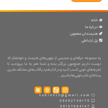
نه
باره ما
نرمندان معجون
 ارتباطی
مجموعه حرفه‌ای و صمیمی از جوون‌های هنرمند و خوشفکر که
ت داریم جمع‌مون بزرگتر بشه و شما هم به ما بپیوندید تا
ه‌های خوبی کسب کنید و در کنار هم در قالب‌های مختلف هنری
ه‌ای ناشر خوبی‌ها باشیم …
sab14313@gmail.com
09392736175
09107684147