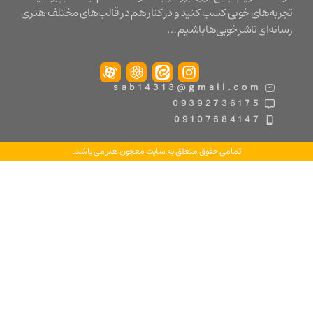
ه‌های خوبی کسب کنید و در کنار هم در قالب‌های مختلف هنری
ه‌ای ناشر خوبی‌ها باشیم …
sab14313@gmail.com
09392736175
09107684147
تمامی حقوق متعلق به سایت معجون هنر می باشد.