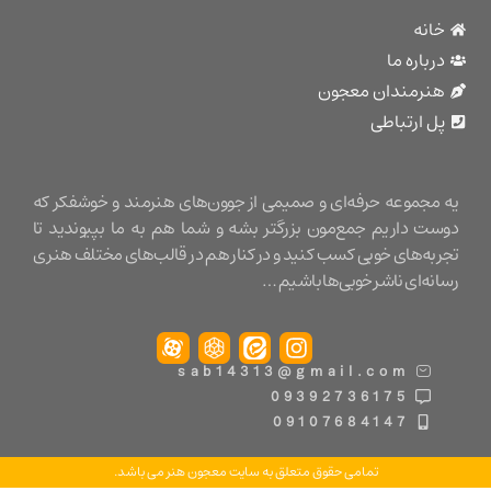
نه
باره ما
نرمندان معجون
 ارتباطی
مجموعه حرفه‌ای و صمیمی از جوون‌های هنرمند و خوشفکر که
ت داریم جمع‌مون بزرگتر بشه و شما هم به ما بپیوندید تا
ه‌های خوبی کسب کنید و در کنار هم در قالب‌های مختلف هنری
ه‌ای ناشر خوبی‌ها باشیم …
sab14313@gmail.com
09392736175
09107684147
تمامی حقوق متعلق به سایت معجون هنر می باشد.