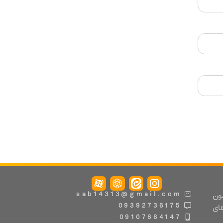
مون
sab14313@gmail.com
09392736175
های
09107684147