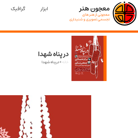
معجون هنر
ابزار
گرافیک
معجونی از هنر های
تجسمی تصویری و شنیداری
در پناه شهدا
خانه
»
در پناه شهدا