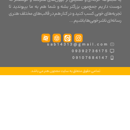
ت داریم جمع‌مون بزرگتر بشه و شما هم به ما بپیوندید تا
ه‌های خوبی کسب کنید و در کنار هم در قالب‌های مختلف هنری
ه‌ای ناشر خوبی‌ها باشیم …
sab14313@gmail.com
09392736175
09107684147
تمامی حقوق متعلق به سایت معجون هنر می باشد.