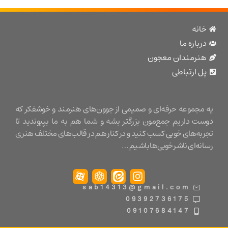
نه
باره ما
نرمندان معجون
 ارتباطی
مجموعه حرفه‌ای و صمیمی از جوون‌های هنرمند و خوشفکر که
ت داریم جمع‌مون بزرگتر بشه و شما هم به ما بپیوندید تا
ه‌های خوبی کسب کنید و در کنار هم در قالب‌های مختلف هنری
ه‌ای ناشر خوبی‌ها باشیم …
sab14313@gmail.com
09392736175
09107684147